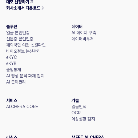
데모 신청하기
회사소개서 다운로드
솔루션
데이터
얼굴 본인인증
AI 데이터 구축
신분증 본인인증
데이터바우처
재외국민 여권 신원확인
바이오정보 분산관리
eKYC
eKYB
출입통제
AI 영상 분석 화재 감지
AI 근태관리
서비스
기술
ALCHERA CORE
얼굴인식
OCR
이상상황 감지
리소스
MEET ALCHERA