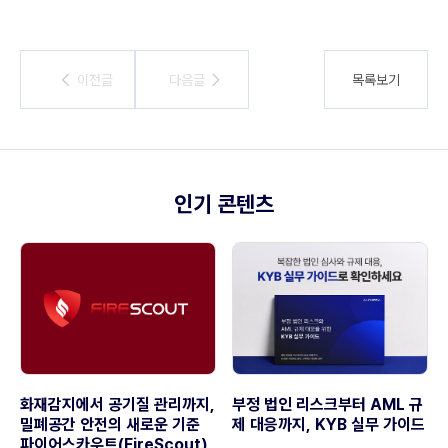
이전글
이전글
다음글
다음글
목록보기
인기 콘텐츠
화재감지에서 공기질 관리까지,
부정 법인 리스크부터 AML 규
밀폐공간 안전의 새로운 기준
제 대응까지, KYB 실무 가이드
파이어스카우트(FireScout)