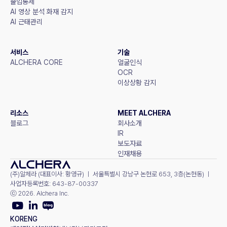
출입통제
AI 영상 분석 화재 감지
AI 근태관리
서비스
기술
ALCHERA CORE
얼굴인식
OCR
이상상황 감지
리소스
MEET ALCHERA
블로그
회사소개
IR
보도자료
인재채용
(주)알체라 (대표이사: 황영규) ㅣ 서울특별시 강남구 논현로 653, 3층(논현동) ㅣ 
사업자등록번호: 643-87-00337
ⓒ 2026. Alchera Inc.
KOR
ENG