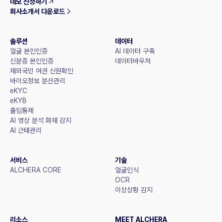
데모 신청하기
회사소개서 다운로드
솔루션
데이터
얼굴 본인인증
AI 데이터 구축
신분증 본인인증
데이터바우처
재외국민 여권 신원확인
바이오정보 분산관리
eKYC
eKYB
출입통제
AI 영상 분석 화재 감지
AI 근태관리
서비스
기술
ALCHERA CORE
얼굴인식
OCR
이상상황 감지
리소스
MEET ALCHERA