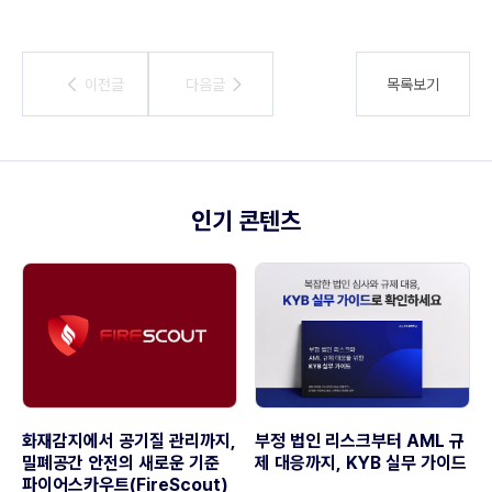
이전글
이전글
다음글
다음글
목록보기
인기 콘텐츠
화재감지에서 공기질 관리까지,
부정 법인 리스크부터 AML 규
밀폐공간 안전의 새로운 기준
제 대응까지, KYB 실무 가이드
파이어스카우트(FireScout)