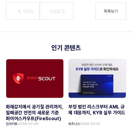
이전글
이전글
다음글
다음글
목록보기
인기 콘텐츠
화재감지에서 공기질 관리까지,
부정 법인 리스크부터 AML 규
밀폐공간 안전의 새로운 기준
제 대응까지, KYB 실무 가이드
파이어스카우트(FireScout)
인사이트
2026-07-20
비즈니스
2026-07-01