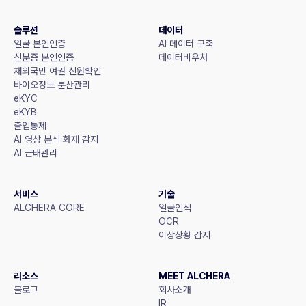
솔루션
데이터
얼굴 본인인증
AI 데이터 구축
신분증 본인인증
데이터바우처
재외국민 여권 신원확인
바이오정보 분산관리
eKYC
eKYB
출입통제
AI 영상 분석 화재 감지
AI 근태관리
서비스
기술
ALCHERA CORE
얼굴인식
OCR
이상상황 감지
리소스
MEET ALCHERA
블로그
회사소개
IR