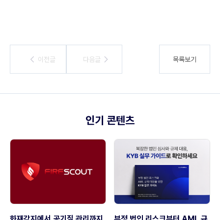
이전글
이전글
다음글
다음글
목록보기
인기 콘텐츠
화재감지에서 공기질 관리까지,
부정 법인 리스크부터 AML 규