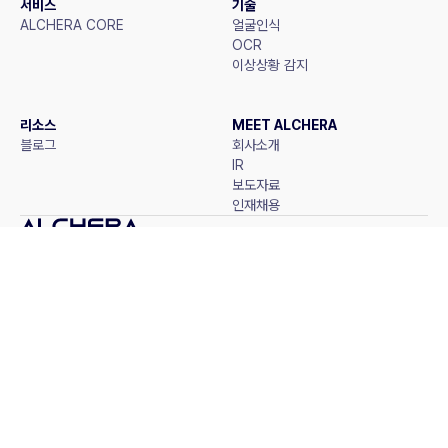
서비스
기술
ALCHERA CORE
얼굴인식
OCR
이상상황 감지
리소스
MEET ALCHERA
블로그
회사소개
IR
보도자료
인재채용
(주)알체라 (대표이사: 황영규) ㅣ 서울특별시 강남구 논현로 653, 3층(논현동) ㅣ 
사업자등록번호: 643-87-00337
ⓒ 2026. Alchera Inc.
KOR
ENG
개인정보처리방침
내부정보관리규정
Family Site