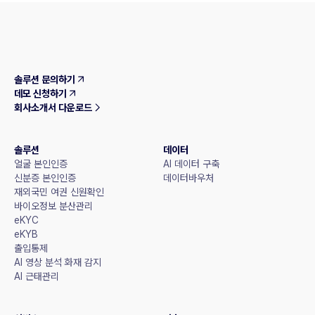
솔루션 문의하기
데모 신청하기
회사소개서 다운로드
솔루션
데이터
얼굴 본인인증
AI 데이터 구축
신분증 본인인증
데이터바우처
재외국민 여권 신원확인
바이오정보 분산관리
eKYC
eKYB
출입통제
AI 영상 분석 화재 감지
AI 근태관리