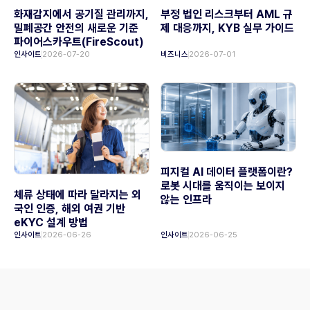
화재감지에서 공기질 관리까지,
부정 법인 리스크부터 AML 규
밀폐공간 안전의 새로운 기준
제 대응까지, KYB 실무 가이드
파이어스카우트(FireScout)
인사이트
2026-07-20
비즈니스
2026-07-01
피지컬 AI 데이터 플랫폼이란?
로봇 시대를 움직이는 보이지
체류 상태에 따라 달라지는 외
않는 인프라
국인 인증, 해외 여권 기반
eKYC 설계 방법
인사이트
2026-06-26
인사이트
2026-06-25