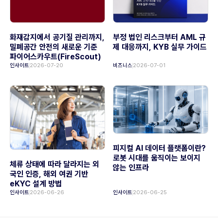
화재감지에서 공기질 관리까지,
부정 법인 리스크부터 AML 규
밀폐공간 안전의 새로운 기준
제 대응까지, KYB 실무 가이드
파이어스카우트(FireScout)
인사이트
2026-07-20
비즈니스
2026-07-01
피지컬 AI 데이터 플랫폼이란?
로봇 시대를 움직이는 보이지
체류 상태에 따라 달라지는 외
않는 인프라
국인 인증, 해외 여권 기반
eKYC 설계 방법
인사이트
2026-06-26
인사이트
2026-06-25