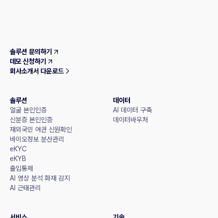
솔루션 문의하기
데모 신청하기
회사소개서 다운로드
솔루션
데이터
얼굴 본인인증
AI 데이터 구축
신분증 본인인증
데이터바우처
재외국민 여권 신원확인
바이오정보 분산관리
eKYC
eKYB
출입통제
AI 영상 분석 화재 감지
AI 근태관리
서비스
기술