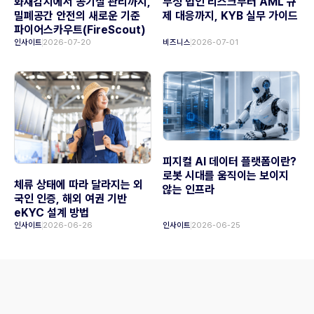
화재감지에서 공기질 관리까지,
부정 법인 리스크부터 AML 규
밀폐공간 안전의 새로운 기준
제 대응까지, KYB 실무 가이드
파이어스카우트(FireScout)
인사이트
2026-07-20
비즈니스
2026-07-01
피지컬 AI 데이터 플랫폼이란?
로봇 시대를 움직이는 보이지
체류 상태에 따라 달라지는 외
않는 인프라
국인 인증, 해외 여권 기반
eKYC 설계 방법
인사이트
2026-06-26
인사이트
2026-06-25