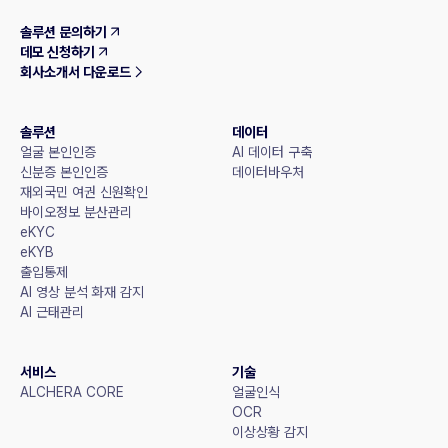
솔루션 문의하기
데모 신청하기
회사소개서 다운로드
솔루션
데이터
얼굴 본인인증
AI 데이터 구축
신분증 본인인증
데이터바우처
재외국민 여권 신원확인
바이오정보 분산관리
eKYC
eKYB
출입통제
AI 영상 분석 화재 감지
AI 근태관리
서비스
기술
ALCHERA CORE
얼굴인식
OCR
이상상황 감지