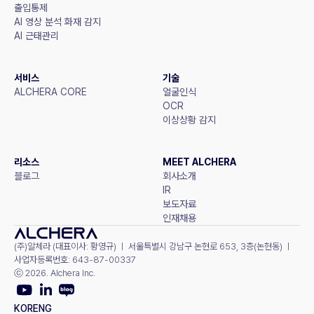
출입통제
AI 영상 분석 화재 감지
AI 근태관리
서비스
기술
ALCHERA CORE
얼굴인식
OCR
이상상황 감지
리소스
MEET ALCHERA
블로그
회사소개
IR
보도자료
인재채용
(주)알체라 (대표이사: 황영규) ㅣ 서울특별시 강남구 논현로 653, 3층(논현동) ㅣ 
사업자등록번호: 643-87-00337
ⓒ 2026. Alchera Inc.
KOR
ENG