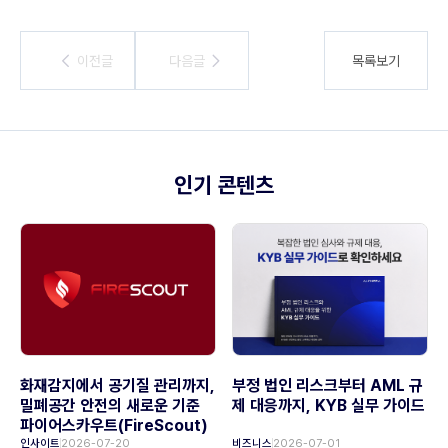
이전글
이전글
다음글
다음글
목록보기
인기 콘텐츠
화재감지에서 공기질 관리까지,
부정 법인 리스크부터 AML 규
밀폐공간 안전의 새로운 기준
제 대응까지, KYB 실무 가이드
파이어스카우트(FireScout)
인사이트
2026-07-20
비즈니스
2026-07-01