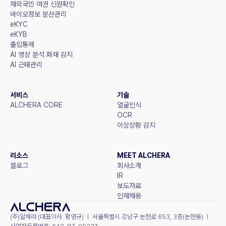
재외국민 여권 신원확인
바이오정보 분산관리
eKYC
eKYB
출입통제
AI 영상 분석 화재 감지
AI 근태관리
서비스
기술
ALCHERA CORE
얼굴인식
OCR
이상상황 감지
리소스
MEET ALCHERA
블로그
회사소개
IR
보도자료
인재채용
(주)알체라 (대표이사: 황영규) ㅣ 서울특별시 강남구 논현로 653, 3층(논현동) ㅣ 