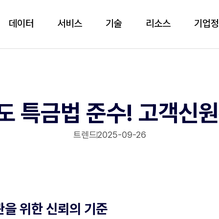
데이터
서비스
기술
리소스
기업
 특금법 준수! 고객신
트렌드
2025-09-26
관을 위한 신뢰의 기준