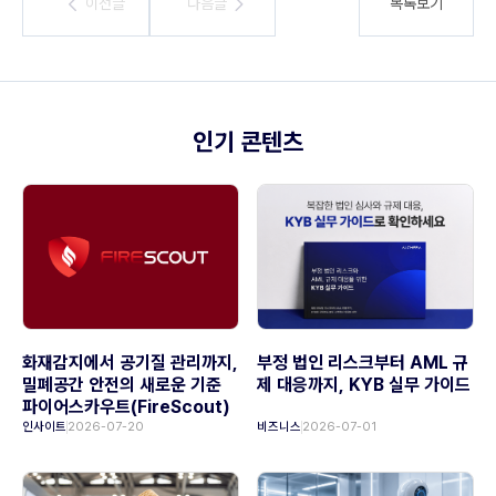
이전글
이전글
다음글
다음글
목록보기
인기 콘텐츠
화재감지에서 공기질 관리까지,
부정 법인 리스크부터 AML 규
밀폐공간 안전의 새로운 기준
제 대응까지, KYB 실무 가이드
파이어스카우트(FireScout)
인사이트
2026-07-20
비즈니스
2026-07-01