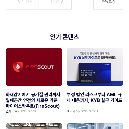
이전글
이전글
다음글
다음글
목록보기
인기 콘텐츠
화재감지에서 공기질 관리까지,
부정 법인 리스크부터 AML 규
밀폐공간 안전의 새로운 기준
제 대응까지, KYB 실무 가이드
파이어스카우트(FireScout)
인사이트
2026-07-20
비즈니스
2026-07-01