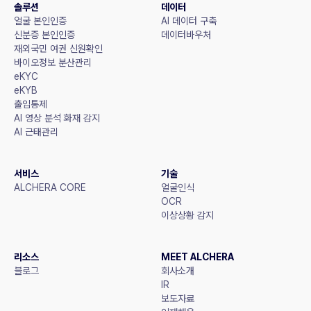
솔루션
데이터
얼굴 본인인증
AI 데이터 구축
신분증 본인인증
데이터바우처
재외국민 여권 신원확인
바이오정보 분산관리
eKYC
eKYB
출입통제
AI 영상 분석 화재 감지
AI 근태관리
서비스
기술
ALCHERA CORE
얼굴인식
OCR
이상상황 감지
리소스
MEET ALCHERA
블로그
회사소개
IR
보도자료