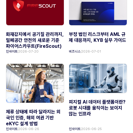
화재감지에서 공기질 관리까지,
부정 법인 리스크부터 AML 규
밀폐공간 안전의 새로운 기준
제 대응까지, KYB 실무 가이드
파이어스카우트(FireScout)
인사이트
2026-07-20
비즈니스
2026-07-01
피지컬 AI 데이터 플랫폼이란?
로봇 시대를 움직이는 보이지
체류 상태에 따라 달라지는 외
않는 인프라
국인 인증, 해외 여권 기반
eKYC 설계 방법
인사이트
2026-06-26
인사이트
2026-06-25