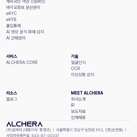
재외국민 여권 신원확인
바이오정보 분산관리
eKYC
eKYB
출입통제
AI 영상 분석 화재 감지
AI 근태관리
서비스
기술
ALCHERA CORE
얼굴인식
OCR
이상상황 감지
리소스
MEET ALCHERA
블로그
회사소개
IR
보도자료
인재채용
(주)알체라 (대표이사: 황영규) ㅣ 서울특별시 강남구 논현로 653, 3층(논현동) ㅣ 
사업자등록번호: 643-87-00337