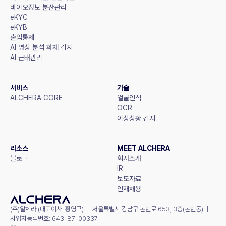
바이오정보 분산관리
eKYC
eKYB
출입통제
AI 영상 분석 화재 감지
AI 근태관리
서비스
기술
ALCHERA CORE
얼굴인식
OCR
이상상황 감지
리소스
MEET ALCHERA
블로그
회사소개
IR
보도자료
인재채용
(주)알체라 (대표이사: 황영규) ㅣ 서울특별시 강남구 논현로 653, 3층(논현동) ㅣ 
사업자등록번호: 643-87-00337