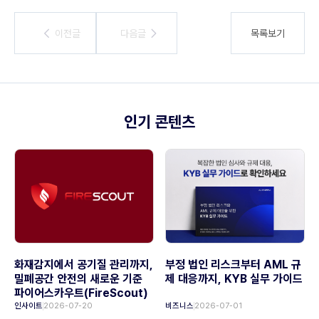
이전글
이전글
다음글
다음글
목록보기
인기 콘텐츠
화재감지에서 공기질 관리까지,
부정 법인 리스크부터 AML 규
밀폐공간 안전의 새로운 기준
제 대응까지, KYB 실무 가이드
파이어스카우트(FireScout)
인사이트
2026-07-20
비즈니스
2026-07-01