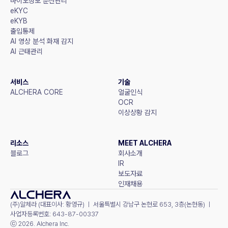
바이오정보 분산관리
eKYC
eKYB
출입통제
AI 영상 분석 화재 감지
AI 근태관리
서비스
기술
ALCHERA CORE
얼굴인식
OCR
이상상황 감지
리소스
MEET ALCHERA
블로그
회사소개
IR
보도자료
인재채용
(주)알체라 (대표이사: 황영규) ㅣ 서울특별시 강남구 논현로 653, 3층(논현동) ㅣ 
사업자등록번호: 643-87-00337
ⓒ 2026. Alchera Inc.