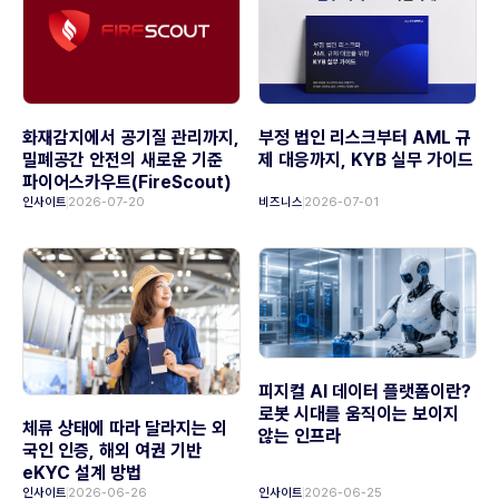
화재감지에서 공기질 관리까지,
부정 법인 리스크부터 AML 규
밀폐공간 안전의 새로운 기준
제 대응까지, KYB 실무 가이드
파이어스카우트(FireScout)
인사이트
2026-07-20
비즈니스
2026-07-01
피지컬 AI 데이터 플랫폼이란?
로봇 시대를 움직이는 보이지
체류 상태에 따라 달라지는 외
않는 인프라
국인 인증, 해외 여권 기반
eKYC 설계 방법
인사이트
2026-06-26
인사이트
2026-06-25