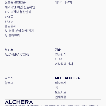
신분증 본인인증
데이터바우처
재외국민 여권 신원확인
바이오정보 분산관리
eKYC
eKYB
출입통제
AI 영상 분석 화재 감지
AI 근태관리
서비스
기술
ALCHERA CORE
얼굴인식
OCR
이상상황 감지
리소스
MEET ALCHERA
블로그
회사소개
IR
보도자료
인재채용