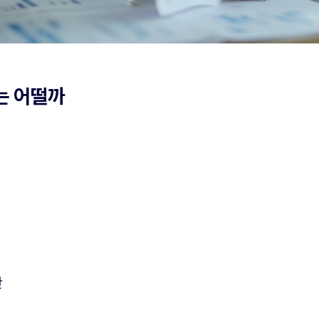
는 어떨까
간