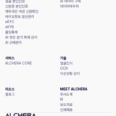
얼굴 본인인증
AI 데이터 구축
신분증 본인인증
데이터바우처
재외국민 여권 신원확인
바이오정보 분산관리
eKYC
eKYB
출입통제
AI 영상 분석 화재 감지
AI 근태관리
서비스
기술
ALCHERA CORE
얼굴인식
OCR
이상상황 감지
리소스
MEET ALCHERA
블로그
회사소개
IR
보도자료
인재채용