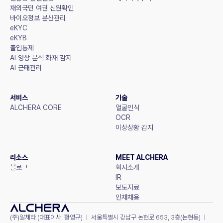
재외국민 여권 신원확인
바이오정보 분산관리
eKYC
eKYB
출입통제
AI 영상 분석 화재 감지
AI 근태관리
서비스
기술
ALCHERA CORE
얼굴인식
OCR
이상상황 감지
리소스
MEET ALCHERA
블로그
회사소개
IR
보도자료
인재채용
(주)알체라 (대표이사: 황영규) ㅣ 서울특별시 강남구 논현로 653, 3층(논현동) ㅣ 