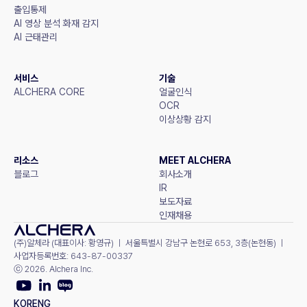
출입통제
AI 영상 분석 화재 감지
AI 근태관리
서비스
기술
ALCHERA CORE
얼굴인식
OCR
이상상황 감지
리소스
MEET ALCHERA
블로그
회사소개
IR
보도자료
인재채용
(주)알체라 (대표이사: 황영규) ㅣ 서울특별시 강남구 논현로 653, 3층(논현동) ㅣ 
사업자등록번호: 643-87-00337
ⓒ 2026. Alchera Inc.
KOR
ENG