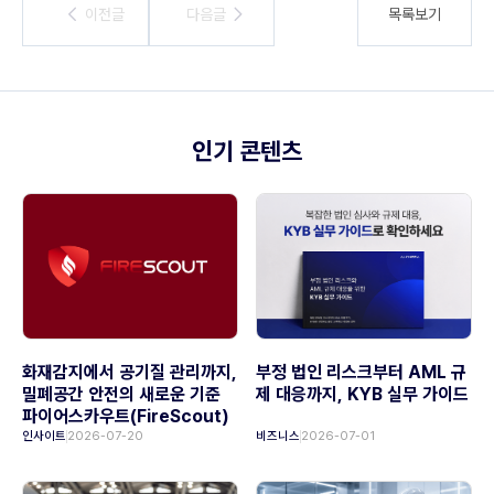
이전글
이전글
다음글
다음글
목록보기
인기 콘텐츠
화재감지에서 공기질 관리까지,
부정 법인 리스크부터 AML 규
밀폐공간 안전의 새로운 기준
제 대응까지, KYB 실무 가이드
파이어스카우트(FireScout)
인사이트
2026-07-20
비즈니스
2026-07-01