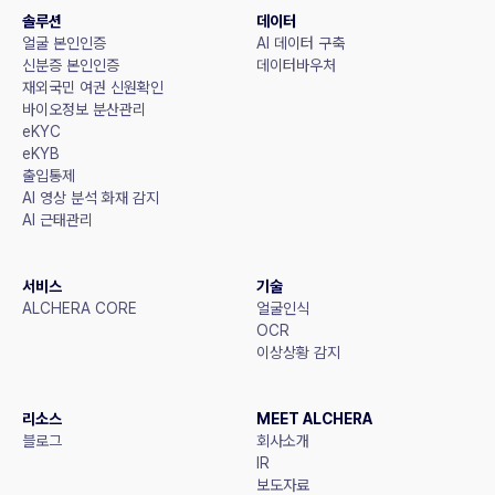
솔루션
데이터
얼굴 본인인증
AI 데이터 구축
신분증 본인인증
데이터바우처
재외국민 여권 신원확인
바이오정보 분산관리
eKYC
eKYB
출입통제
AI 영상 분석 화재 감지
AI 근태관리
서비스
기술
ALCHERA CORE
얼굴인식
OCR
이상상황 감지
리소스
MEET ALCHERA
블로그
회사소개
IR
보도자료