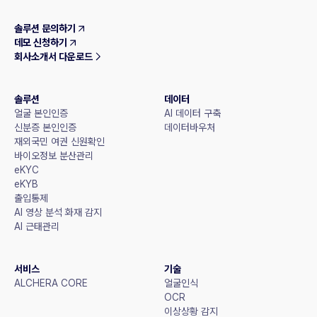
솔루션 문의하기
데모 신청하기
회사소개서 다운로드
솔루션
데이터
얼굴 본인인증
AI 데이터 구축
신분증 본인인증
데이터바우처
재외국민 여권 신원확인
바이오정보 분산관리
eKYC
eKYB
출입통제
AI 영상 분석 화재 감지
AI 근태관리
서비스
기술
ALCHERA CORE
얼굴인식
OCR
이상상황 감지