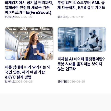
화재감지에서 공기질 관리까지,
부정 법인 리스크부터 AML 규
밀폐공간 안전의 새로운 기준
제 대응까지, KYB 실무 가이드
파이어스카우트(FireScout)
인사이트
2026-07-20
비즈니스
2026-07-01
피지컬 AI 데이터 플랫폼이란?
로봇 시대를 움직이는 보이지
체류 상태에 따라 달라지는 외
않는 인프라
국인 인증, 해외 여권 기반
eKYC 설계 방법
인사이트
2026-06-26
인사이트
2026-06-25