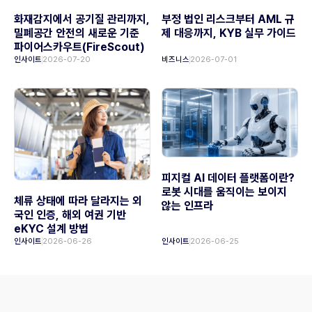
화재감지에서 공기질 관리까지,
부정 법인 리스크부터 AML 규
밀폐공간 안전의 새로운 기준
제 대응까지, KYB 실무 가이드
파이어스카우트(FireScout)
인사이트
2026-07-20
비즈니스
2026-07-01
피지컬 AI 데이터 플랫폼이란?
로봇 시대를 움직이는 보이지
체류 상태에 따라 달라지는 외
않는 인프라
국인 인증, 해외 여권 기반
eKYC 설계 방법
인사이트
2026-06-26
인사이트
2026-06-25