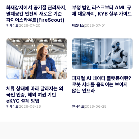
화재감지에서 공기질 관리까지,
부정 법인 리스크부터 AML 규
밀폐공간 안전의 새로운 기준
제 대응까지, KYB 실무 가이드
파이어스카우트(FireScout)
인사이트
2026-07-20
비즈니스
2026-07-01
피지컬 AI 데이터 플랫폼이란?
로봇 시대를 움직이는 보이지
체류 상태에 따라 달라지는 외
않는 인프라
국인 인증, 해외 여권 기반
eKYC 설계 방법
인사이트
2026-06-26
인사이트
2026-06-25