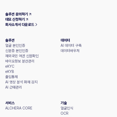
솔루션 문의하기
데모 신청하기
회사소개서 다운로드
솔루션
데이터
얼굴 본인인증
AI 데이터 구축
신분증 본인인증
데이터바우처
재외국민 여권 신원확인
바이오정보 분산관리
eKYC
eKYB
출입통제
AI 영상 분석 화재 감지
AI 근태관리
서비스
기술
ALCHERA CORE
얼굴인식
OCR