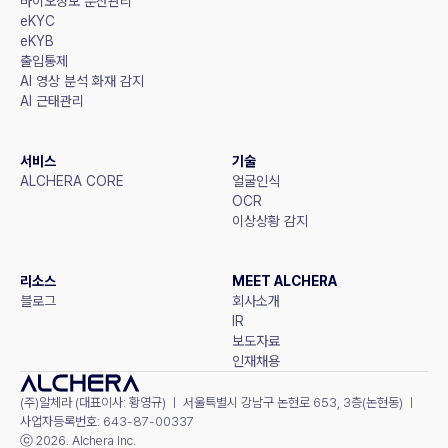
바이오정보 분산관리
eKYC
eKYB
출입통제
AI 영상 분석 화재 감지
AI 근태관리
서비스
기술
ALCHERA CORE
얼굴인식
OCR
이상상황 감지
리소스
MEET ALCHERA
블로그
회사소개
IR
보도자료
인재채용
(주)알체라 (대표이사: 황영규) ㅣ 서울특별시 강남구 논현로 653, 3층(논현동) ㅣ 
사업자등록번호: 643-87-00337
ⓒ 2026. Alchera Inc.