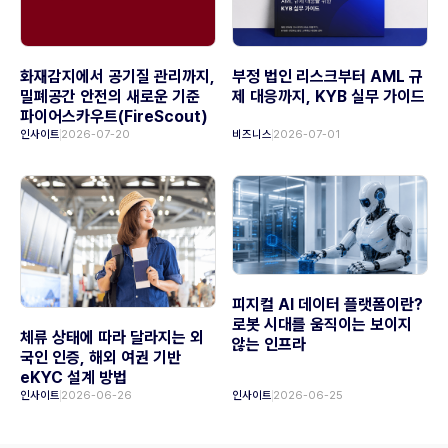
화재감지에서 공기질 관리까지,
부정 법인 리스크부터 AML 규
밀폐공간 안전의 새로운 기준
제 대응까지, KYB 실무 가이드
파이어스카우트(FireScout)
인사이트
2026-07-20
비즈니스
2026-07-01
피지컬 AI 데이터 플랫폼이란?
로봇 시대를 움직이는 보이지
체류 상태에 따라 달라지는 외
않는 인프라
국인 인증, 해외 여권 기반
eKYC 설계 방법
인사이트
2026-06-26
인사이트
2026-06-25