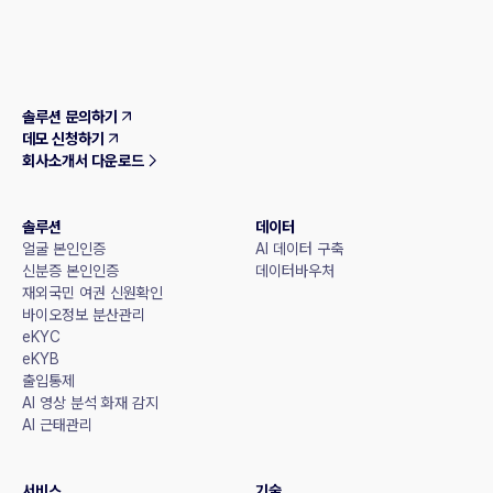
솔루션 문의하기
데모 신청하기
회사소개서 다운로드
솔루션
데이터
얼굴 본인인증
AI 데이터 구축
신분증 본인인증
데이터바우처
재외국민 여권 신원확인
바이오정보 분산관리
eKYC
eKYB
출입통제
AI 영상 분석 화재 감지
AI 근태관리
서비스
기술