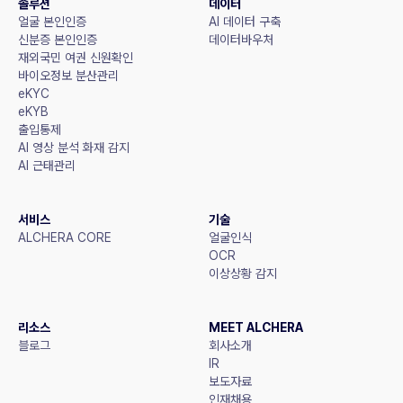
솔루션
데이터
얼굴 본인인증
AI 데이터 구축
신분증 본인인증
데이터바우처
재외국민 여권 신원확인
바이오정보 분산관리
eKYC
eKYB
출입통제
AI 영상 분석 화재 감지
AI 근태관리
서비스
기술
ALCHERA CORE
얼굴인식
OCR
이상상황 감지
리소스
MEET ALCHERA
블로그
회사소개
IR
보도자료
인재채용