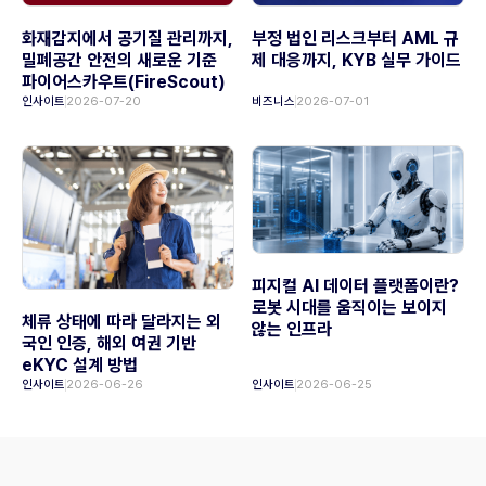
화재감지에서 공기질 관리까지,
부정 법인 리스크부터 AML 규
밀폐공간 안전의 새로운 기준
제 대응까지, KYB 실무 가이드
파이어스카우트(FireScout)
인사이트
2026-07-20
비즈니스
2026-07-01
피지컬 AI 데이터 플랫폼이란?
로봇 시대를 움직이는 보이지
체류 상태에 따라 달라지는 외
않는 인프라
국인 인증, 해외 여권 기반
eKYC 설계 방법
인사이트
2026-06-26
인사이트
2026-06-25