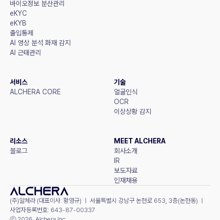
바이오정보 분산관리
eKYC
eKYB
출입통제
AI 영상 분석 화재 감지
AI 근태관리
서비스
기술
ALCHERA CORE
얼굴인식
OCR
이상상황 감지
리소스
MEET ALCHERA
블로그
회사소개
IR
보도자료
인재채용
(주)알체라 (대표이사: 황영규) ㅣ 서울특별시 강남구 논현로 653, 3층(논현동) ㅣ 
사업자등록번호: 643-87-00337
ⓒ 2026. Alchera Inc.