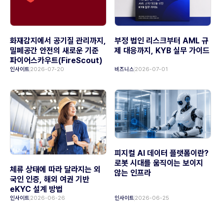
화재감지에서 공기질 관리까지,
부정 법인 리스크부터 AML 규
밀폐공간 안전의 새로운 기준
제 대응까지, KYB 실무 가이드
파이어스카우트(FireScout)
인사이트
2026-07-20
비즈니스
2026-07-01
피지컬 AI 데이터 플랫폼이란?
로봇 시대를 움직이는 보이지
체류 상태에 따라 달라지는 외
않는 인프라
국인 인증, 해외 여권 기반
eKYC 설계 방법
인사이트
2026-06-26
인사이트
2026-06-25