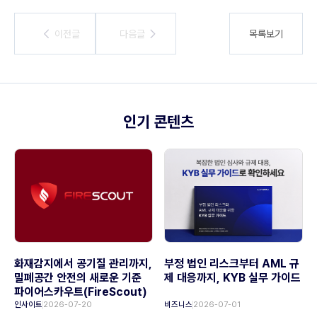
이전글
이전글
다음글
다음글
목록보기
인기 콘텐츠
화재감지에서 공기질 관리까지,
부정 법인 리스크부터 AML 규
밀폐공간 안전의 새로운 기준
제 대응까지, KYB 실무 가이드
파이어스카우트(FireScout)
인사이트
2026-07-20
비즈니스
2026-07-01