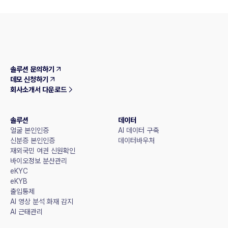
솔루션 문의하기
데모 신청하기
회사소개서 다운로드
솔루션
데이터
얼굴 본인인증
AI 데이터 구축
신분증 본인인증
데이터바우처
재외국민 여권 신원확인
바이오정보 분산관리
eKYC
eKYB
출입통제
AI 영상 분석 화재 감지
AI 근태관리