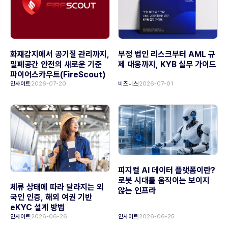
화재감지에서 공기질 관리까지,
부정 법인 리스크부터 AML 규
밀폐공간 안전의 새로운 기준
제 대응까지, KYB 실무 가이드
파이어스카우트(FireScout)
인사이트
2026-07-20
비즈니스
2026-07-01
피지컬 AI 데이터 플랫폼이란?
로봇 시대를 움직이는 보이지
체류 상태에 따라 달라지는 외
않는 인프라
국인 인증, 해외 여권 기반
eKYC 설계 방법
인사이트
2026-06-26
인사이트
2026-06-25